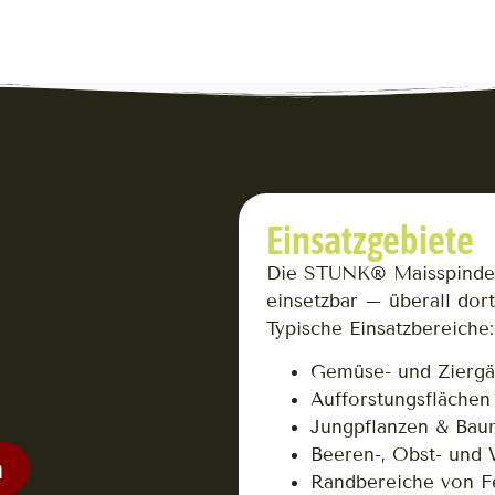
Einsatzgebiete
Die STUNK® Maisspindeln
einsetzbar – überall dor
Typische Einsatzbereiche:
Gemüse- und Ziergä
Aufforstungsflächen
Jungpflanzen & Bau
Beeren-, Obst- und
n
Randbereiche von F