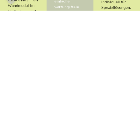
einfache,
individuell für
Wandmodul im
wartungsfreie
Speziallösungen.
Stall oder mobil
Lösungen.
am
Weidezaunpfahl.
Keine
Stromversorgung
Ideal für:
nötig
Dauerhafte
Reitställe
Wirkung
Pferdekoppeln
Umweltfreundlich
Offenställe
&
&
wartungsarm
Paddocks