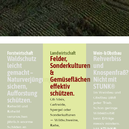
Forstwirtschaft
Landwirtschaft
Wein- & Obstbau
Waldschutz
Felder,
Rehverbiss
leicht
Sonderkulturen
und
gemacht –
&
Knospenfraß?
Naturverjüngung
Gemüseflächen
Nicht mit
sichern,
effektiv
STUNK®
Aufforstung
schützen.
Im Weinbau und
Obstbau zählt
schützen.
Ob Mais,
jeder Trieb.
Getreide,
Rehwild und
Schon geringe
Spargel oder
Rotwild
Wildaktivität
Sonderkulturen
verursachen
kann Erträge
– Wildschweine,
jährlich enorme
massiv mindern.
Rehe,
Schäden an
Mit
STUNK®