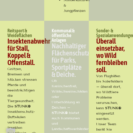
&
Jungpflanzen
Reitsport &
Kommunal &
Sonder- &
Weideflächen
öffentliche
Spezialanwendunge
Insektenabwehr
Überall
Anlagen
Nachhaltiger
für Stall,
einsetzbar,
Flächenschutz
Koppel &
wo Wild
für Parks,
Offenstall.
fernbleiben
Sportplätze
soll.
Gnitzen,
& Deiche.
Bremsen und
Von Flughäfen
Mücken stressen
Ob
bis Solarfeldern
Pferde und
Kaninchenfraß,
– überall dort,
beeinträchtigen
Wildschweinschäden
wo Wildtiere
die
oder
Probleme
Tiergesundheit.
Unterhöhlung an
verursachen,
Die
STUNK®
Deichen –
kann
STUNK®
Insektenschutz-
STUNK®
bietet
eingesetzt
Duftsäulen
auch Kommunen
werden.
vertreiben
und
Unser Team
Insekten
Landschaftsverbänden
berät Sie
zuverlässig – als