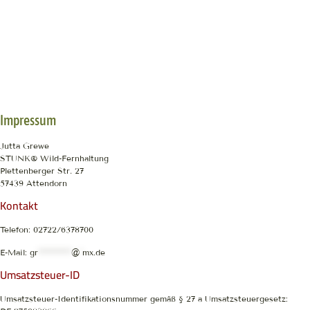
Impressum
Jutta Grewe
STUNK® Wild-Fernhaltung
Plettenberger Str. 27
57439 Attendorn
Kontakt
Telefon: 02722/6378700
E-Mail:
gr
************
@
*
mx.de
Umsatzsteuer-ID
Umsatzsteuer-Identifikationsnummer gemäß § 27 a Umsatzsteuergesetz: